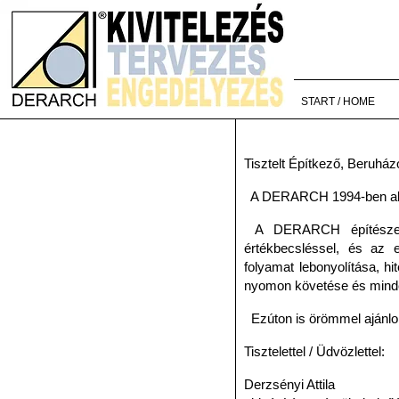
START / HOME
Tisztelt Építkező, Beruhá
A DERARCH 1994-ben alaku
A DERARCH építészeti - 
értékbecsléssel, és az e
folyamat lebonyolítása, hi
nyomon követése és mindez
Ezúton is örömmel ajánlom
Tisztelettel / Üdvözlettel:
Derzsényi Attila