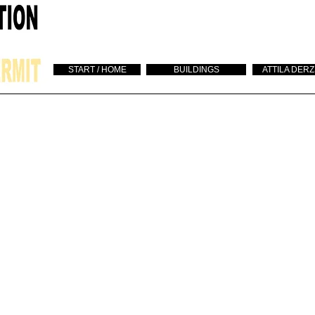
START / HOME
BUILDINGS
ATTILA DER