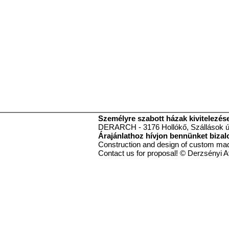
Személyre szabott házak kivitelezése
DERARCH - 3176 Hollókő, Szállások út 
Árajánlathoz hívjon bennünket biza
Construction and design of cu
Contact us for proposal! © Derzsényi At