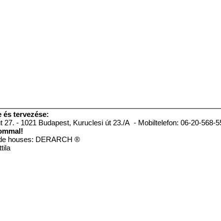
 és tervezése:
27. - 1021 Budapest, Kuruclesi út 23./A - Mobiltelefon: 06-20-568-
lommal!
stom made houses: DERARCH ®
tila